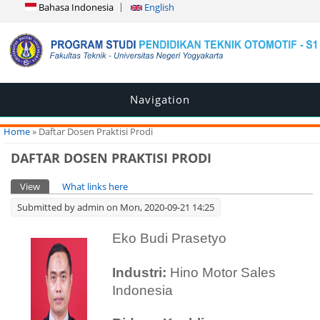
Bahasa Indonesia
English
Navigation
You are here
Home
» Daftar Dosen Praktisi Prodi
DAFTAR DOSEN PRAKTISI PRODI
Primary tabs
View
(active tab)
What links here
Submitted by
admin
on Mon, 2020-09-21 14:25
Eko Budi Prasetyo
Industri:
Hino Motor Sales
Indonesia